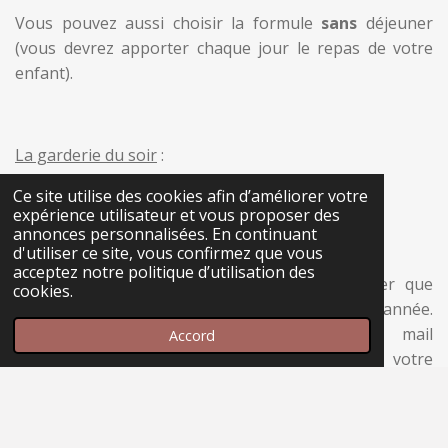
Vous pouvez aussi choisir la formule
sans
déjeuner
(vous devrez apporter chaque jour le repas de votre
enfant).
La garderie du soir
:
Elle est à la carte et facturée 10 € par jour.
Ce site utilise des cookies afin d’améliorer votre
expérience utilisateur et vous proposer des
annonces personnalisées. En continuant
En cours d'année
d'utiliser ce site, vous confirmez que vous
acceptez notre politique d’utilisation des
Vous pouvez, pour diverses raisons, souhaiter que
cookies.
votre enfant intègre notre école en cours d’année.
N’hésitez pas à nous envoyer un mail
Accord
(
jardindegl
antine@gmail.com
) en expliquant votre
situation. Nous verrons alors si une place est
disponible dans le groupe correspondant.