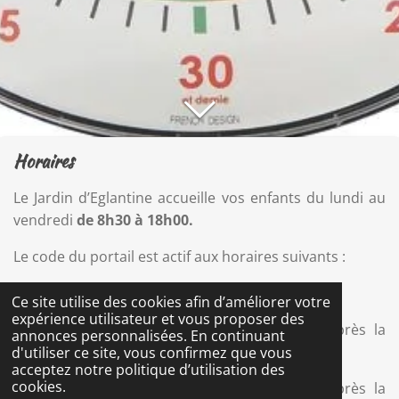
Horaires
Le Jardin d’Eglantine accueille vos enfants du lundi au
vendredi
de 8h30 à 18h00.
Le code du portail est actif aux horaires suivants :
8h30-8h50
: pour l’accueil des enfants ;
Ce site utilise des cookies afin d’améliorer votre
expérience utilisateur et vous proposer des
16h10-16h30
: pour le départ des enfants après la
annonces personnalisées. En continuant
journée d’école ;
d'utiliser ce site, vous confirmez que vous
acceptez notre politique d’utilisation des
cookies.
17h20-18h00
: pour le départ des enfants après la